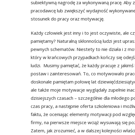
subiektywną nagrodę za wykonywaną pracę. Aby z
pracodawcę lub zwiększyć wydajność wykonywanej 
stosunek do pracy oraz motywację.
Każdy człowiek jest inny i to jest oczywiste, ale
pamiętamy? Naturalną skłonnością ludzi jest upra
pewnych schematów. Niestety to nie działa i z m
który w krańcowych przypadkach kończy się odej
ludzi. Musimy pamiętać, że każdy pracuje z jakimś
postaw i zainteresowań. To, co motywowało praco
doskonale pamiętam połowę lat dziewięćdziesiąty
ale także moje motywacje wyglądały zupełnie inac
dzisiejszych czasach – szczególnie dla młodego pok
czas pracy, a następnie oferta szkoleniowa i moż
faktu, że oceniając elementy motywacji pod wzglę
firmy, na pierwsze miejsce wciąż wysuwają się poz
Zatem, jak zrozumieć, a w dalszej kolejności wła