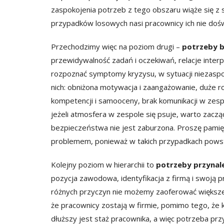
zaspokojenia potrzeb z tego obszaru wiąże się z 
przypadków losowych nasi pracownicy ich nie dośw
Przechodzimy więc na poziom drugi –
potrzeby 
przewidywalność zadań i oczekiwań, relacje interp
rozpoznać symptomy kryzysu, w sytuacji niezaspo
nich: obniżona motywacja i zaangażowanie, duże ro
kompetencji i samooceny, brak komunikacji w zesp
jeżeli atmosfera w zespole się psuje, warto zaczą
bezpieczeństwa nie jest zaburzona. Proszę pamię
problemem, ponieważ w takich przypadkach powstr
Kolejny poziom w hierarchii to
potrzeby przynal
pozycja zawodowa, identyfikacja z firmą i swoją pr
różnych przyczyn nie możemy zaoferować większ
że pracownicy zostają w firmie, pomimo tego, że 
dłuższy jest staż pracownika, a więc potrzeba przyn