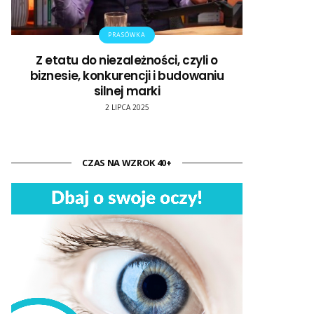
PRASÓWKA
Z etatu do niezależności, czyli o
biznesie, konkurencji i budowaniu
silnej marki
2 LIPCA 2025
CZAS NA WZROK 40+