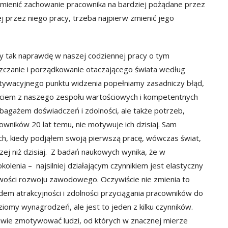
mienić zachowanie pracownika na bardziej pożądane przez
przez niego pracy, trzeba najpierw zmienić jego
 czy tak naprawdę w naszej codziennej pracy o tym
szczanie i porządkowanie otaczającego świata według
otywacyjnego punktu widzenia popełniamy zasadniczy błąd,
ściem z naszego zespołu wartościowych i kompetentnych
 bagażem doświadczeń i zdolności, ale także potrzeb,
wników 20 lat temu, nie motywuje ich dzisiaj. Sam
ch, kiedy podjąłem swoją pierwszą pracę, wówczas świat,
zej niż dzisiaj. Z badań naukowych wynika, że w
olenia – najsilniej działającym czynnikiem jest elastyczny
liwości rozwoju zawodowego. Oczywiście nie zmienia to
dem atrakcyjności i zdolności przyciągania pracowników do
iomy wynagrodzeń, ale jest to jeden z kilku czynników.
ściwie zmotywować ludzi, od których w znacznej mierze