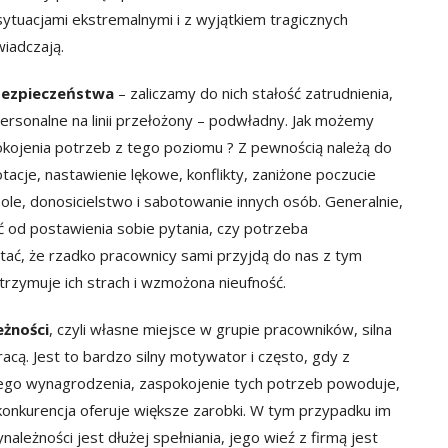
sytuacjami ekstremalnymi i z wyjątkiem tragicznych
iadczają.
bezpieczeństwa
– zaliczamy do nich stałość zatrudnienia,
ersonalne na linii przełożony – podwładny. Jak możemy
kojenia potrzeb z tego poziomu ? Z pewnością należą do
tacje, nastawienie lękowe, konflikty, zaniżone poczucie
ole, donosicielstwo i sabotowanie innych osób. Generalnie,
ć od postawienia sobie pytania, czy potrzeba
tać, że rzadko pracownicy sami przyjdą do nas z tym
zymuje ich strach i wzmożona nieufność.
eżności
, czyli własne miejsce w grupie pracowników, silna
acą. Jest to bardzo silny motywator i często, gdy z
ego wynagrodzenia, zaspokojenie tych potrzeb powoduje,
konkurencja oferuje większe zarobki. W tym przypadku im
ależności jest dłużej spełniania, jego wieź z firmą jest