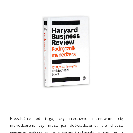
Niezależnie od tego, czy niedawno mianowano cię
menedżerem, czy masz już doświadczenie, ale chcesz
wywierać większy wpływ w swoim środowisku, musisz na co