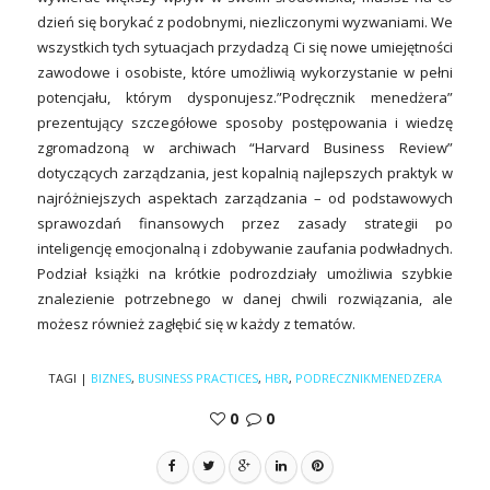
dzień się borykać z podobnymi, niezliczonymi wyzwaniami. We
wszystkich tych sytuacjach przydadzą Ci się nowe umiejętności
zawodowe i osobiste, które umożliwią wykorzystanie w pełni
potencjału, którym dysponujesz.”Podręcznik menedżera”
prezentujący szczegółowe sposoby postępowania i wiedzę
zgromadzoną w archiwach “Harvard Business Review”
dotyczących zarządzania, jest kopalnią najlepszych praktyk w
najróżniejszych aspektach zarządzania – od podstawowych
sprawozdań finansowych przez zasady strategii po
inteligencję emocjonalną i zdobywanie zaufania podwładnych.
Podział książki na krótkie podrozdziały umożliwia szybkie
znalezienie potrzebnego w danej chwili rozwiązania, ale
możesz również zagłębić się w każdy z tematów.
TAGI
|
BIZNES
,
BUSINESS PRACTICES
,
HBR
,
PODRECZNIKMENEDZERA
0
0