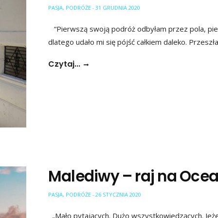
PASJA
,
PODRÓŻE
31 GRUDNIA 2020
-
“Pierwszą swoją podróż odbyłam przez pola, piech
dlatego udało mi się pójść całkiem daleko. Przesz
Czytaj...
Malediwy – raj na Ocea
PASJA
,
PODRÓŻE
26 STYCZNIA 2020
-
„Mało pytających. Dużo wszystkowiedzących. Jeżel