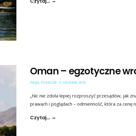
Czytaj...
Oman – egzotyczne wro
PASJA
,
PODRÓŻE
9 GRUDNIA 2018
-
„Nic nie zdoła lepiej rozproszyć przesądów, jak z
prawach i poglądach – odmienność, która za cenę 
Czytaj...