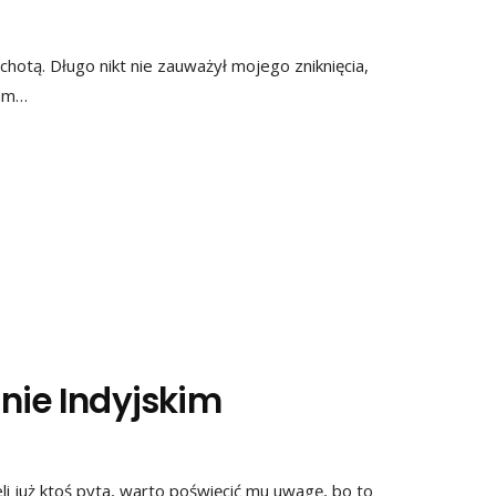
otą. Długo nikt nie zauważył mojego zniknięcia,
łam…
nie Indyjskim
i już ktoś pyta, warto poświęcić mu uwagę, bo to