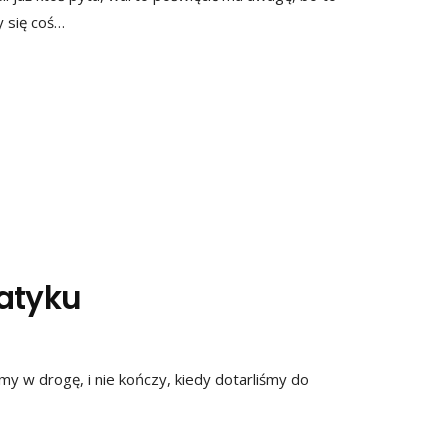
y się coś…
iatyku
y w drogę, i nie kończy, kiedy dotarliśmy do