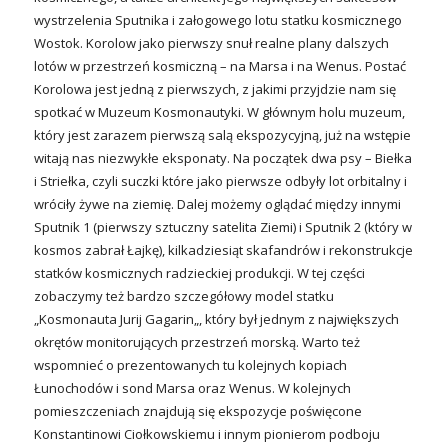
wystrzelenia Sputnika i załogowego lotu statku kosmicznego
Wostok. Korolow jako pierwszy snuł realne plany dalszych
lotów w przestrzeń kosmiczną – na Marsa i na Wenus. Postać
Korolowa jest jedną z pierwszych, z jakimi przyjdzie nam się
spotkać w Muzeum Kosmonautyki. W głównym holu muzeum,
który jest zarazem pierwszą salą ekspozycyjną, już na wstępie
witają nas niezwykłe eksponaty. Na początek dwa psy – Biełka
i Striełka, czyli suczki które jako pierwsze odbyły lot orbitalny i
wróciły żywe na ziemię. Dalej możemy oglądać między innymi
Sputnik 1 (pierwszy sztuczny satelita Ziemi) i Sputnik 2 (który w
kosmos zabrał Łajkę), kilkadziesiąt skafandrów i rekonstrukcje
statków kosmicznych radzieckiej produkcji. W tej części
zobaczymy też bardzo szczegółowy model statku
„Kosmonauta Jurij Gagarin„, który był jednym z największych
okrętów monitorujących przestrzeń morską. Warto też
wspomnieć o prezentowanych tu kolejnych kopiach
Łunochodów i sond Marsa oraz Wenus. W kolejnych
pomieszczeniach znajdują się ekspozycje poświęcone
Konstantinowi Ciołkowskiemu i innym pionierom podboju