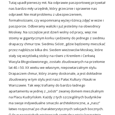
Tutaj upadł pierwszy mit. Na odprawie paszportowej przywitał
nas bardzo miły urzędnik, który grzecznie i sprawnie nas
odprawił. Nie miał problemu z ubezpieczeniem,
formalnościami, czy wspomnianą wyżej różnicą zdjęć w wizie i
paszporcie. Odbieramy walizki i już jesteśmy na obwodnicy
Moskwy. Na szczęście jest dzień wolny od pracy, więc nie
stoimy w gigantycznym korku i jedziemy do jednego z siedmiu
drapaczy chmur tzw. Siedmiu Sióstr, gdzie będziemy mieszkać
przez najbliższe kilka dni. Siedem wieżowców Moskwy, które
stały się wizytówką stolicy na równi z Kremlem i Cerkwią
Wasyla Błogosławionego, zostało zbudowanych na przełomie
lat 40. i 50. XX wieku we własnym, niepowtarzalnym stylu.
Drapaczem chmur, który znamy doskonale, a jest dokładnie
zbudowany w tym stylu jest nasz Pałac Kultury i Nauki w
Warszawie. Tak więc trafiamy do bardzo ładnego
apartamentu w jednej z „sióstr” zwanej domem mieszkalnym
na Placu Kudryńskim. Każdy z tych szczególnych budynków
ma swoje indywidualne smaczki architektoniczne, a „nasz”
łatwo rozpoznać po charakterystycznych sekcjach bocznych.
O ile w pozostałych wieżowcach centralna wieża korzystnie