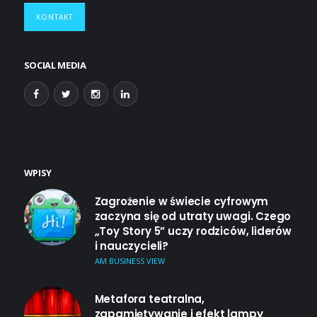
KONTAKT
SOCIAL MEDIA
WPISY
Zagrożenie w świecie cyfrowym
zaczyna się od utraty uwagi. Czego
„Toy Story 5” uczy rodziców, liderów
i nauczycieli?
AM BUSINESS VIEW
Metafora teatralna,
zapamiętywanie i efekt lampy