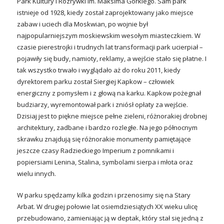
Park Kultury i Rozrywki im. Maksima Gorkiego. Sam park
istnieje od 1928, kiedy został zaprojektowany jako miejsce
zabaw i uciech dla Moskwian, po wojnie był
najpopularniejszym moskiewskim wesołym miasteczkiem. W
czasie pierestrojki i trudnych lat transformacji park ucierpiał –
pojawiły się budy, namioty, reklamy, a wejście stało się płatne. I
tak wszystko trwało i wyglądało aż do roku 2011, kiedy
dyrektorem parku został Siergiej Kapkow – człowiek
energiczny z pomysłem i z głową na karku. Kapkow pożegnał
budziarzy, wyremontował park i zniósł opłaty za wejście.
Dzisiaj jest to piękne miejsce pełne zieleni, różnorakiej drobnej
architektury, zadbane i bardzo rozległe. Na jego północnym
skrawku znajdują się różnorakie monumenty pamiętające
jeszcze czasy Radzieckiego Imperium z pomnikami i
popiersiami Lenina, Stalina, symbolami sierpa i młota oraz
wielu innych.
W parku spędzamy kilka godzin i przenosimy się na Stary
Arbat. W drugiej połowie lat osiemdziesiątych XX wieku ulicę
przebudowano, zamieniając ją w deptak, który stał się jedną z