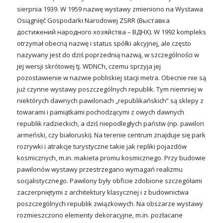
sierpnia 1939. W 1959 nazwę wystawy zmieniono na Wystawa
Osiągnięć Gospodarki Narodowej ZSRR (Выставка
достижений народного хозяйства – ВДНХ). W 1992 kompleks
otrzymał obecną nazwę i status spółki akcyjnej, ale często
nazywany jest do dziś poprzednią nazwą, w szczególności w
jej wersji skrótowej tj. WDNCh, czemu sprzyja jej
pozostawienie w nazwie pobliskiej stacji metra. Obecnie nie są
już czynne wystawy poszczególnych republik. Tym niemniej w
niektórych dawnych pawilonach „republikańskich” są sklepy z
towarami i pamiątkami pochodzącymi z owych dawnych
republik radzieckich, a dziś niepodległych państw (np. pawilon
armeński, czy białoruski). Na terenie centrum znajduje się park
rozrywki i atrakcje turystyczne takie jak repliki pojazdów
kosmicznych, m.in. makieta promu kosmicznego. Przy budowie
pawilonów wystawy przestrzegano wymagań realizmu
socjalistycznego. Pawilony były obficie zdobione szczegółami
zaczerpniętymi z architektury klasycznej i z budownictwa
poszczególnych republik związkowych. Na obszarze wystawy
rozmieszczono elementy dekoracyjne, m.in. pozłacane