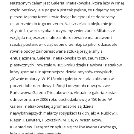
Następnym celem jest Galeria Trietiakowska, która leży w innej
części Moskwy, ale pogoda jest tak piękna, że udajemy się tam
pieszo. Mijamy Kreml i zwiedzając kolejne ulice docieramy
ostatecznie do tego muzeum. Na szczęście kolejka nie jest
zbyt duża, więc szybka zaczynamy zwiedzanie. Milutek ze
względu na jeszcze małe zainteresowanie malarstwem i
rzeźbą postanowił uciąć sobie drzemkę, co jako rodzice, ale
równie osoby zainteresowane sztuką przyjęliśmy z
entuzjazmem. Galeria Trietiakowska to muzeum sztuk
plastycznych. Powstało w 1856 roku dzięki Pawłowi Trietiakowi,
który gromadził najcenniejsze dzieła artystów rosyjskich,
głównie malarzy. W 1918 roku galeria została zaliczona w
poczet dóbr narodowych Rosji i otrzymała nową nazwę
Państwowa Galeria Trietiakowska. Aktualnie galeria został
odnowiona, a w 2006 roku obchodziła swoje 150 lecie. W
Galerii Trietiakowskiej zgromadzone są dzieła
najwybitniejszych malarzy rosyjskich takich jak: A. Rublow, I.
Riepin, I. Lewitan, I. Szyszkin, M. Ge, W. Wasniecow.
K.Lebiediew. Tutaj też znajduje się rzeźba Iwana Groźnego,
która wygląda niesamowicie.