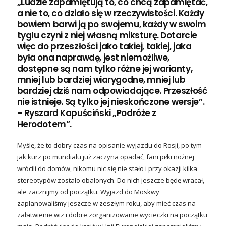
„Ludzie zapamiętują to, co chcą zapamiętać,
a nie to, co działo się w rzeczywistości. Każdy
bowiem barwi ją po swojemu, każdy w swoim
tyglu czyni z niej własną miksturę. Dotarcie
więc do przeszłości jako takiej, takiej, jaka
była ona naprawdę, jest niemożliwe,
dostępne są nam tylko różne jej warianty,
mniej lub bardziej wiarygodne, mniej lub
bardziej dziś nam odpowiadające. Przeszłość
nie istnieje. Są tylko jej nieskończone wersje”.
– Ryszard Kapuściński „Podróże z
Herodotem”.
Myślę, że to dobry czas na opisanie wyjazdu do Rosji, po tym
jak kurz po mundialu już zaczyna opadać, fani piłki nożnej
wrócili do domów, nikomu nic się nie stało i przy okazji kilka
stereotypów zostało obalonych. Do nich jeszcze będę wracał,
ale zacznijmy od początku. Wyjazd do Moskwy
zaplanowaliśmy jeszcze w zeszłym roku, aby mieć czas na
załatwienie wiz i dobre zorganizowanie wycieczki na początku