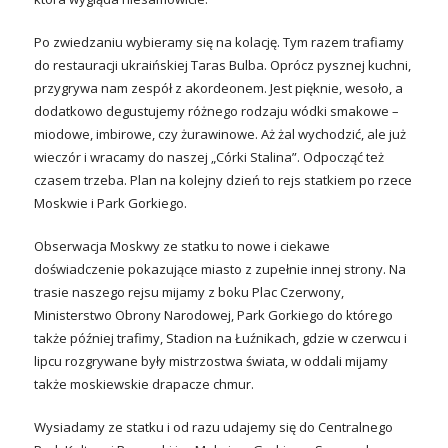
Po zwiedzaniu wybieramy się na kolację. Tym razem trafiamy
do restauracji ukraińskiej Taras Bulba. Oprócz pysznej kuchni,
przygrywa nam zespół z akordeonem. Jest pięknie, wesoło, a
dodatkowo degustujemy różnego rodzaju wódki smakowe –
miodowe, imbirowe, czy żurawinowe. Aż żal wychodzić, ale już
wieczór i wracamy do naszej „Córki Stalina”. Odpocząć też
czasem trzeba. Plan na kolejny dzień to rejs statkiem po rzece
Moskwie i Park Gorkiego.
Obserwacja Moskwy ze statku to nowe i ciekawe
doświadczenie pokazujące miasto z zupełnie innej strony. Na
trasie naszego rejsu mijamy z boku Plac Czerwony,
Ministerstwo Obrony Narodowej, Park Gorkiego do którego
także później trafimy, Stadion na Łuźnikach, gdzie w czerwcu i
lipcu rozgrywane były mistrzostwa świata, w oddali mijamy
także moskiewskie drapacze chmur.
Wysiadamy ze statku i od razu udajemy się do Centralnego