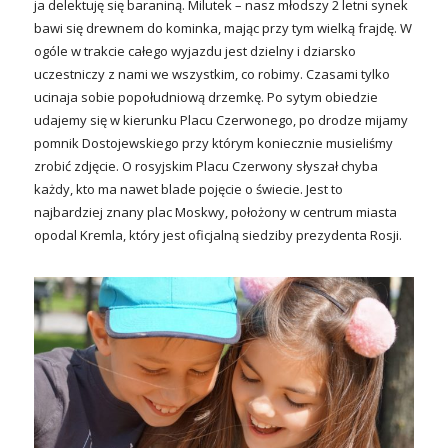
ja delektuję się baraniną. Milutek – nasz młodszy 2 letni synek
bawi się drewnem do kominka, mając przy tym wielką frajdę. W
ogóle w trakcie całego wyjazdu jest dzielny i dziarsko
uczestniczy z nami we wszystkim, co robimy. Czasami tylko
ucinaja sobie popołudniową drzemkę. Po sytym obiedzie
udajemy się w kierunku Placu Czerwonego, po drodze mijamy
pomnik Dostojewskiego przy którym koniecznie musieliśmy
zrobić zdjęcie. O rosyjskim Placu Czerwony słyszał chyba
każdy, kto ma nawet blade pojęcie o świecie. Jest to
najbardziej znany plac Moskwy, położony w centrum miasta
opodal Kremla, który jest oficjalną siedziby prezydenta Rosji.