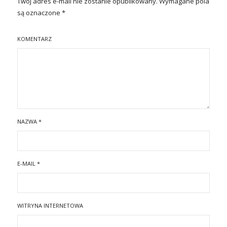
Twój adres e-mail nie zostanie opublikowany.
Wymagane pola
są oznaczone
*
KOMENTARZ
NAZWA
*
E-MAIL
*
WITRYNA INTERNETOWA