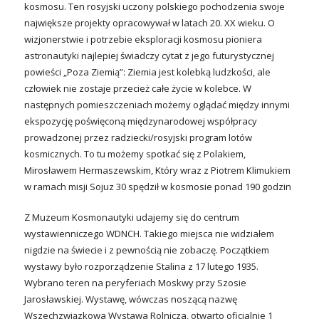
kosmosu. Ten rosyjski uczony polskiego pochodzenia swoje
największe projekty opracowywał w latach 20. XX wieku. O
wizjonerstwie i potrzebie eksploracji kosmosu pioniera
astronautyki najlepiej świadczy cytat z jego futurystycznej
powieści „Poza Ziemią”: Ziemia jest kolebką ludzkości, ale
człowiek nie zostaje przecież całe życie w kolebce. W
następnych pomieszczeniach możemy oglądać między innymi
ekspozycję poświęconą międzynarodowej współpracy
prowadzonej przez radziecki/rosyjski program lotów
kosmicznych. To tu możemy spotkać się z Polakiem,
Mirosławem Hermaszewskim, Który wraz z Piotrem Klimukiem
w ramach misji Sojuz 30 spędził w kosmosie ponad 190 godzin
Z Muzeum Kosmonautyki udajemy się do centrum
wystawienniczego WDNCH. Takiego miejsca nie widziałem
nigdzie na świecie i z pewnością nie zobaczę. Początkiem
wystawy było rozporządzenie Stalina z 17 lutego 1935.
Wybrano teren na peryferiach Moskwy przy Szosie
Jarosławskiej. Wystawę, wówczas noszącą nazwę
Wszechzwiązkowa Wystawa Rolnicza, otwarto oficjalnie 1