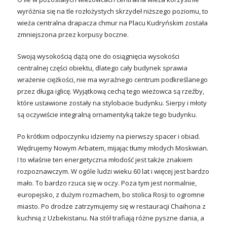
wyróżnia się na tle rozłożystych skrzydeł niższego poziomu, to
wieża centralna drapacza chmur na Placu Kudryńskim została
zmniejszona przez korpusy boczne.
Swoją wysokością dążą one do osiągnięcia wysokości
centralnej części obiektu, dlatego cały budynek sprawia
wrażenie ciężkości, nie ma wyraźnego centrum podkreślanego
przez długa iglicę. Wyjątkową cechą tego wieżowca są rzeźby,
które ustawione zostały na stylobacie budynku. Sierpy i młoty
są oczywiście integralną ornamentyką także tego budynku.
Po krótkim odpoczynku idziemy na pierwszy spacer i obiad.
Wędrujemy Nowym Arbatem, mijając tłumy młodych Moskwian.
I to właśnie ten energetyczna młodość jest także znakiem
rozpoznawczym. W ogóle ludzi wieku 60 lat i więcej jest bardzo
mało. To bardzo rzuca się w oczy. Poza tym jest normalnie,
europejsko, z dużym rozmachem, bo stolica Rosji to ogromne
miasto. Po drodze zatrzymujemy się w restauracji Chaihona z
kuchnią z Uzbekistanu. Na stół trafiają różne pyszne dania, a