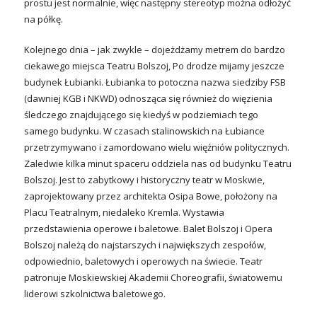
prostu jest normalnie, więc następny stereotyp można odłożyć
na półkę.
Kolejnego dnia – jak zwykle – dojeżdżamy metrem do bardzo
ciekawego miejsca Teatru Bolszoj, Po drodze mijamy jeszcze
budynek Łubianki. Łubianka to potoczna nazwa siedziby FSB
(dawniej KGB i NKWD) odnosząca się również do więzienia
śledczego znajdującego się kiedyś w podziemiach tego
samego budynku. W czasach stalinowskich na Łubiance
przetrzymywano i zamordowano wielu więźniów politycznych.
Zaledwie kilka minut spaceru oddziela nas od budynku Teatru
Bolszoj. Jest to zabytkowy i historyczny teatr w Moskwie,
zaprojektowany przez architekta Osipa Bowe, położony na
Placu Teatralnym, niedaleko Kremla. Wystawia
przedstawienia operowe i baletowe. Balet Bolszoj i Opera
Bolszoj należą do najstarszych i największych zespołów,
odpowiednio, baletowych i operowych na świecie. Teatr
patronuje Moskiewskiej Akademii Choreografii, światowemu
liderowi szkolnictwa baletowego.