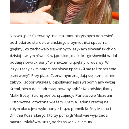
Nazwa „plac Czerwony” nie ma komunistycznych odniesień –
pochodzi od starosłowiańskiego przymiotnika красьнъ
(piękny), co zachowało się w innych językach słowiańskich do
dzisiaj – w tym również w j.polskim, dla którego słowniki nadal
podają słowo „krasny” w znaczeniu „piękny, urodziwy. W
języku rosyjskim natomiast słowo красный ma też znaczenie
„czerwony”. Przy placu Czerwonym znajdują się liczne cenne
zabytki: sobór Wasyla Błogosławionego i wspomniany wyżej
Kreml, nieco dalej odrestaurowany sobór Kazańskiej Ikony
Matki Bożej. Stronę północną zajmuje Państwowe Muzeum
Historyczne, otoczone wieżami Kremla. Jedyną rzeźbą na
całym placu jest wykonany z brązu pomnik Kuźmy Minina i
Dmitrija Pożarskiego, którzy pomogli Moskwie wyprzeć z
miasta Polaków w 1612, podczas wielkiej smuty.