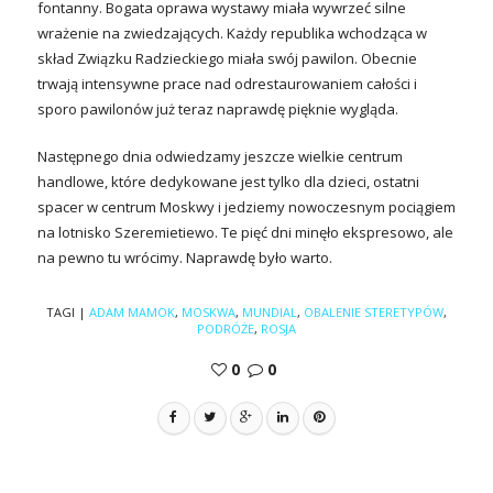
fontanny. Bogata oprawa wystawy miała wywrzeć silne
wrażenie na zwiedzających. Każdy republika wchodząca w
skład Związku Radzieckiego miała swój pawilon. Obecnie
trwają intensywne prace nad odrestaurowaniem całości i
sporo pawilonów już teraz naprawdę pięknie wygląda.
Następnego dnia odwiedzamy jeszcze wielkie centrum
handlowe, które dedykowane jest tylko dla dzieci, ostatni
spacer w centrum Moskwy i jedziemy nowoczesnym pociągiem
na lotnisko Szeremietiewo. Te pięć dni minęło ekspresowo, ale
na pewno tu wrócimy. Naprawdę było warto.
TAGI
|
ADAM MAMOK
,
MOSKWA
,
MUNDIAL
,
OBALENIE STERETYPÓW
,
PODRÓŻE
,
ROSJA
0
0