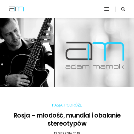
PASJA
,
PODRÓŻE
Rosja – młodość, mundial i obalanie
stereotypów
13 SIERPNIA 2018