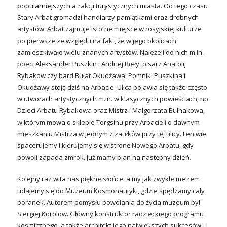
popularniejszych atrakcji turystycznych miasta. Od tego czasu
Stary Arbat gromadzi handlarzy pamiątkami oraz drobnych
artystów. Arbat zajmuje istotne miejsce w rosyjskiej kulturze
po pierwsze ze względu na fakt, że w jego okolicach
zamieszkiwało wielu znanych artystów. Należeli do nich m.in.
poeci Aleksander Puszkin i Andriej Bieły, pisarz Anatolij
Rybakow czy bard Bułat Okudżawa. Pomniki Puszkina i
Okudżawy stoją dziś na Arbacie. Ulica pojawia się także często
w utworach artystycznych m.in. w klasycznych powieściach; np.
Dzieci Arbatu Rybakowa oraz Mistrz i Małgorzata Bułhakowa,
w którym mowa o sklepie Torgsinu przy Arbacie i o dawnym
mieszkaniu Mistrza w jednym z zaułków przy tej ulicy. Leniwie
spacerujemy i kierujemy się w stronę Nowego Arbatu, gdy
powoli zapada zmrok. Już mamy plan na następny dzień.
Kolejny raz wita nas piękne słońce, a my jak zwykle metrem
udajemy się do Muzeum Kosmonautyki, gdzie spędzamy cały
poranek. Autorem pomysłu powołania do życia muzeum był
Siergiej Korolow. Główny konstruktor radzieckiego programu
kosmicznego, a także architekt jego największych sukcesów –