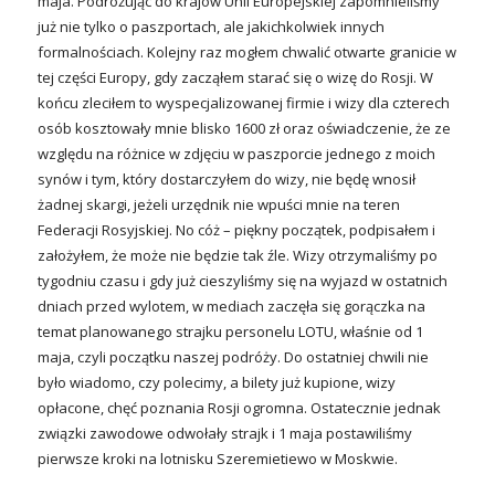
maja. Podróżując do krajów Unii Europejskiej zapomnieliśmy
już nie tylko o paszportach, ale jakichkolwiek innych
formalnościach. Kolejny raz mogłem chwalić otwarte granicie w
tej części Europy, gdy zacząłem starać się o wizę do Rosji. W
końcu zleciłem to wyspecjalizowanej firmie i wizy dla czterech
osób kosztowały mnie blisko 1600 zł oraz oświadczenie, że ze
względu na różnice w zdjęciu w paszporcie jednego z moich
synów i tym, który dostarczyłem do wizy, nie będę wnosił
żadnej skargi, jeżeli urzędnik nie wpuści mnie na teren
Federacji Rosyjskiej. No cóż – piękny początek, podpisałem i
założyłem, że może nie będzie tak źle. Wizy otrzymaliśmy po
tygodniu czasu i gdy już cieszyliśmy się na wyjazd w ostatnich
dniach przed wylotem, w mediach zaczęła się gorączka na
temat planowanego strajku personelu LOTU, właśnie od 1
maja, czyli początku naszej podróży. Do ostatniej chwili nie
było wiadomo, czy polecimy, a bilety już kupione, wizy
opłacone, chęć poznania Rosji ogromna. Ostatecznie jednak
związki zawodowe odwołały strajk i 1 maja postawiliśmy
pierwsze kroki na lotnisku Szeremietiewo w Moskwie.