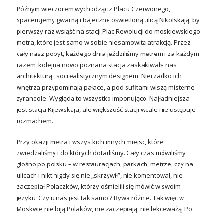
Późnym wieczorem wychodząc z Placu Czerwonego,
spacerujemy gwarną i bajeczne oświetloną ulicą Nikolskają, by
pierwszy raz wsiąść na stacji Plac Rewolucji do moskiewskiego
metra, które jest samo w sobie niesamowitą atrakcją. Przez
cały nasz pobyt, każdego dnia jeździliśmy metrem i za każdym
razem, kolejna nowo poznana stacja zaskakiwała nas
architekturą i socrealistycznym designem. Nierzadko ich
wnętrza przypominają pałace, a pod sufitami wiszą misterne
żyrandole. Wygląda to wszystko imponująco. Najładniejsza
jest stacja Kijewskaja, ale większość stacji wcale nie ustępuje
rozmachem.
Przy okazji metra i wszystkich innych miejsc, które
zwiedzaliśmy i do których dotarliśmy. Cały czas mówiliśmy
głośno po polsku – w restauracjach, parkach, metrze, czy na
ulicach i nikt nigdy się nie „skrzywił”, nie komentował, nie
zaczepiał Polaczków, którzy ośmielili się mówić w swoim
języku. Czy u nas jest tak samo ? Bywa różnie. Tak więc w
Moskwie nie biją Polaków, nie zaczepiają, nie lekceważą. Po