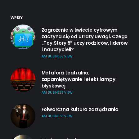
WPISY
Zagrożenie w świecie cyfrowym
zaczyna się od utraty uwagi. Czego
„Toy Story 5” uczy rodziców, liderów
i nauczycieli?
AM BUSINESS VIEW
Metafora teatralna,
zapamiętywanie i efekt lampy
błyskowej
AM BUSINESS VIEW
Folwarczna kultura zarządzania
AM BUSINESS VIEW