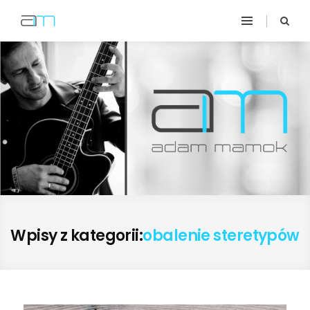
Wpisy z kategorii:
obalenie steretypów