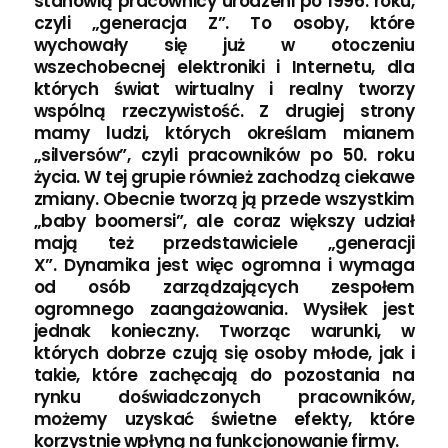
stanowią pracownicy urodzeni po 1996. roku,
czyli „generacja Z”. To osoby, które
wychowały się już w otoczeniu
wszechobecnej elektroniki i Internetu, dla
których świat wirtualny i realny tworzy
wspólną rzeczywistość. Z drugiej strony
mamy ludzi, których określam mianem
„silversów”, czyli pracowników po 50. roku
życia. W tej grupie również zachodzą ciekawe
zmiany. Obecnie tworzą ją przede wszystkim
„baby boomersi”, ale coraz większy udział
mają też przedstawiciele „generacji
X”. Dynamika jest więc ogromna i wymaga
od osób zarządzających zespołem
ogromnego zaangażowania. Wysiłek jest
jednak konieczny. Tworząc warunki, w
których dobrze czują się osoby młode, jak i
takie, które zachęcają do pozostania na
rynku doświadczonych pracowników,
możemy uzyskać świetne efekty, które
korzystnie wpłyną na funkcjonowanie firmy.