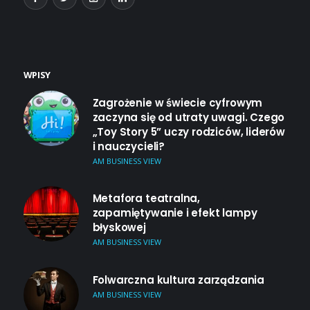
WPISY
Zagrożenie w świecie cyfrowym
zaczyna się od utraty uwagi. Czego
„Toy Story 5” uczy rodziców, liderów
i nauczycieli?
AM BUSINESS VIEW
Metafora teatralna,
zapamiętywanie i efekt lampy
błyskowej
AM BUSINESS VIEW
Folwarczna kultura zarządzania
AM BUSINESS VIEW