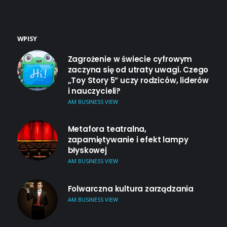
WPISY
Zagrożenie w świecie cyfrowym
zaczyna się od utraty uwagi. Czego
„Toy Story 5” uczy rodziców, liderów
i nauczycieli?
AM BUSINESS VIEW
Metafora teatralna,
zapamiętywanie i efekt lampy
błyskowej
AM BUSINESS VIEW
Folwarczna kultura zarządzania
AM BUSINESS VIEW