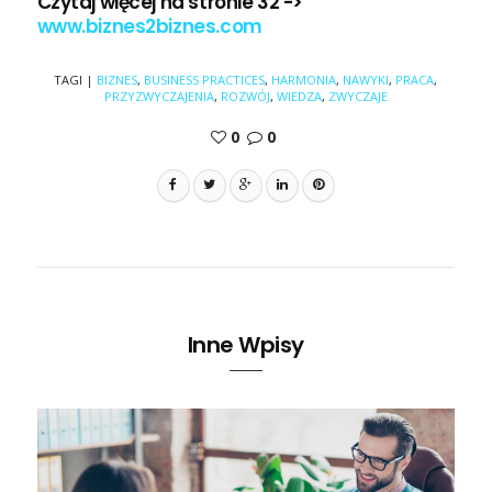
Czytaj więcej na stronie 32 ->
www.biznes2biznes.com
TAGI
|
BIZNES
,
BUSINESS PRACTICES
,
HARMONIA
,
NAWYKI
,
PRACA
,
PRZYZWYCZAJENIA
,
ROZWÓJ
,
WIEDZA
,
ZWYCZAJE
0
0
Inne Wpisy