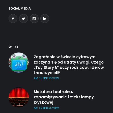
SOCIAL MEDIA
WPISY
Zagrożenie w świecie cyfrowym
zaczyna się od utraty uwagi. Czego
„Toy Story 5” uczy rodziców, liderów
i nauczycieli?
AM BUSINESS VIEW
Metafora teatralna,
zapamiętywanie i efekt lampy
błyskowej
AM BUSINESS VIEW