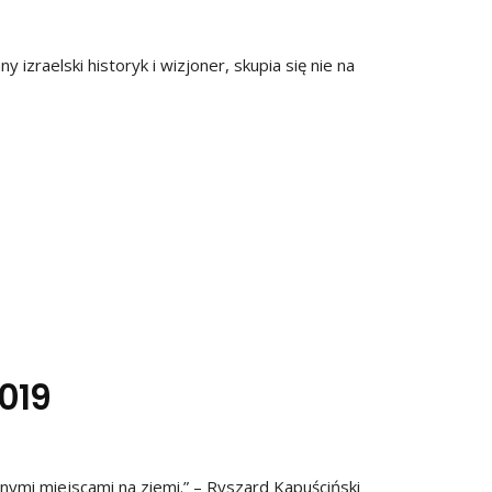
izraelski historyk i wizjoner, skupia się nie na
019
ymi miejscami na ziemi.” – Ryszard Kapuściński