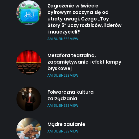
Zagrożenie w świecie
cyfrowym zaczyna się od
utraty uwagi. Czego „Toy
Story 5” uczy rodziców, liderów
i nauczycieli?
AM BUSINESS VIEW
Metafora teatralna,
zapamiętywanie i efekt lampy
błyskowej
AM BUSINESS VIEW
Folwarczna kultura
zarządzania
AM BUSINESS VIEW
Mądre zaufanie
AM BUSINESS VIEW