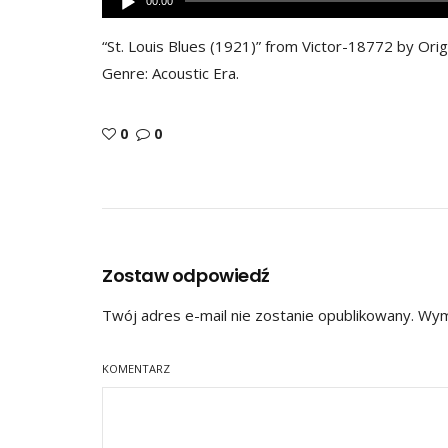
00:00
plików
dźwiękowych
“St. Louis Blues (1921)” from Victor-18772 by Orig
Genre: Acoustic Era.
0
0
Zostaw odpowiedź
Twój adres e-mail nie zostanie opublikowany.
Wyma
KOMENTARZ