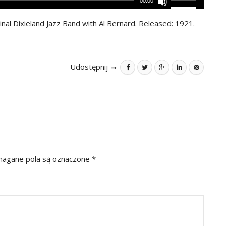
00:00
inal Dixieland Jazz Band with Al Bernard. Released: 1921.
Udostępnij
gane pola są oznaczone
*