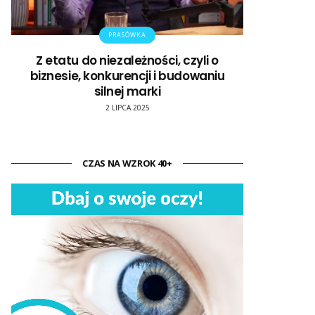
PRASÓWKA
Z etatu do niezależności, czyli o
biznesie, konkurencji i budowaniu
silnej marki
2 LIPCA 2025
CZAS NA WZROK 40+