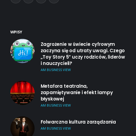
WPISY
Zagrożenie w świecie cyfrowym
zaczyna się od utraty uwagi. Czego
„Toy Story 5” uczy rodziców, liderów
i nauczycieli?
AM BUSINESS VIEW
Metafora teatralna,
zapamiętywanie i efekt lampy
błyskowej
AM BUSINESS VIEW
Folwarczna kultura zarządzania
AM BUSINESS VIEW