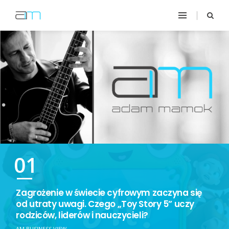
01
Zagrożenie w świecie cyfrowym zaczyna się
od utraty uwagi. Czego „Toy Story 5” uczy
rodziców, liderów i nauczycieli?
AM BUSINESS VIEW