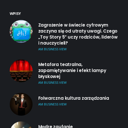
WPISY
Zagrożenie w świecie cyfrowym
zaczyna się od utraty uwagi. Czego
„Toy Story 5” uczy rodziców, liderów
i nauczycieli?
AM BUSINESS VIEW
Metafora teatralna,
zapamiętywanie i efekt lampy
błyskowej
AM BUSINESS VIEW
Folwarczna kultura zarządzania
AM BUSINESS VIEW
Mądre zaufanie