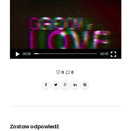
video
00:00
00:45
0
0
Zostaw odpowiedź