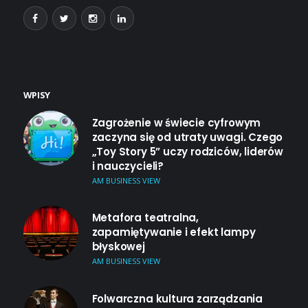
WPISY
Zagrożenie w świecie cyfrowym
zaczyna się od utraty uwagi. Czego
„Toy Story 5” uczy rodziców, liderów
i nauczycieli?
AM BUSINESS VIEW
Metafora teatralna,
zapamiętywanie i efekt lampy
błyskowej
AM BUSINESS VIEW
Folwarczna kultura zarządzania