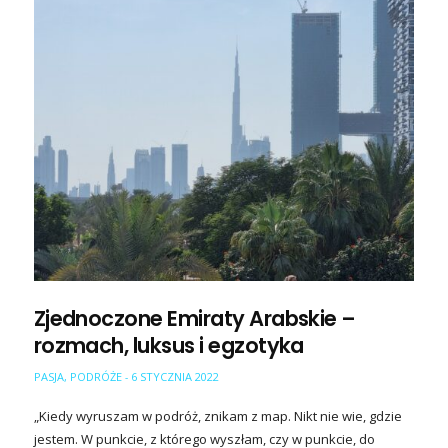
Zjednoczone Emiraty Arabskie –
rozmach, luksus i egzotyka
PASJA
,
PODRÓŻE
6 STYCZNIA 2022
-
„Kiedy wyruszam w podróż, znikam z map. Nikt nie wie, gdzie
jestem. W punkcie, z którego wyszłam, czy w punkcie, do