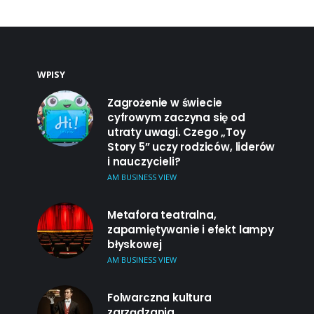
WPISY
Zagrożenie w świecie
cyfrowym zaczyna się od
utraty uwagi. Czego „Toy
Story 5” uczy rodziców, liderów
i nauczycieli?
AM BUSINESS VIEW
Metafora teatralna,
zapamiętywanie i efekt lampy
błyskowej
AM BUSINESS VIEW
Folwarczna kultura
zarządzania