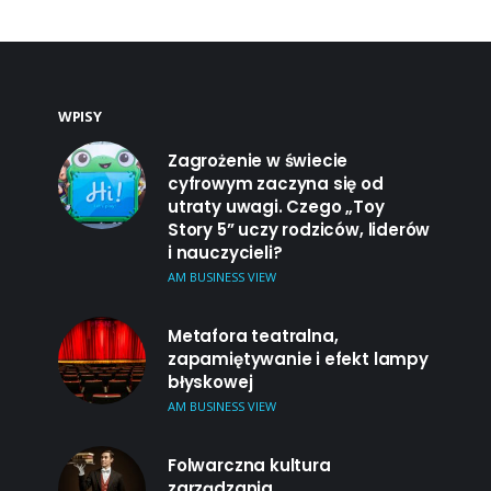
WPISY
Zagrożenie w świecie
cyfrowym zaczyna się od
utraty uwagi. Czego „Toy
Story 5” uczy rodziców, liderów
i nauczycieli?
AM BUSINESS VIEW
Metafora teatralna,
zapamiętywanie i efekt lampy
błyskowej
AM BUSINESS VIEW
Folwarczna kultura
zarządzania