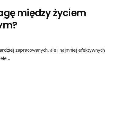
agę między życiem
wym?
dziej zapracowanych, ale i najmniej efektywnych
iele…