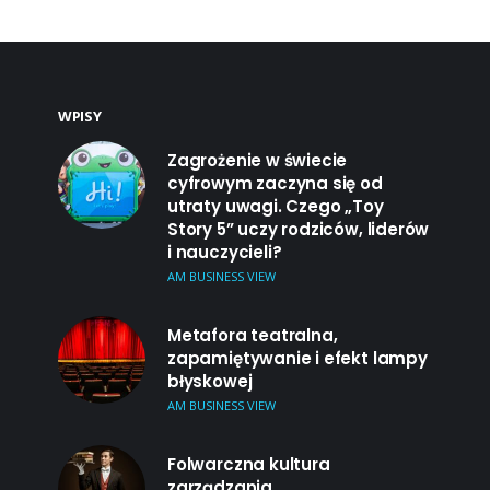
WPISY
Zagrożenie w świecie
cyfrowym zaczyna się od
utraty uwagi. Czego „Toy
Story 5” uczy rodziców, liderów
i nauczycieli?
AM BUSINESS VIEW
Metafora teatralna,
zapamiętywanie i efekt lampy
błyskowej
AM BUSINESS VIEW
Folwarczna kultura
zarządzania