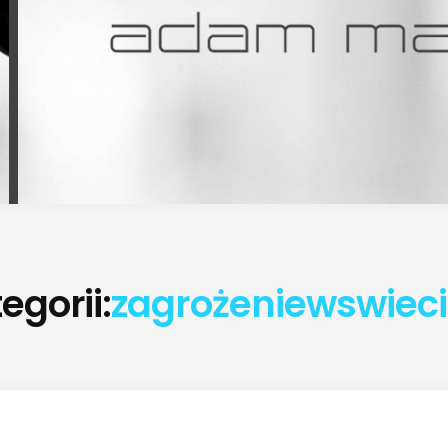
egorii:
zagrożeniewswiec