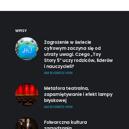
WPISY
Zagrożenie w świecie
cyfrowym zaczyna się od
utraty uwagi. Czego „Toy
Story 5” uczy rodziców, liderów
i nauczycieli?
AM BUSINESS VIEW
Metafora teatralna,
zapamiętywanie i efekt lampy
błyskowej
AM BUSINESS VIEW
Folwarczna kultura
zarządzania