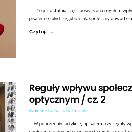
To już ostatnia część poświęcona regułom wpły
pisałem o takich regułach jak: społeczny dowód sł
Czytaj...
Reguły wpływu społecz
optycznym / cz. 2
AM BUSINESS VIEW
16 KWIETNIA 2024
-
W poprzednim artykule, opisałem trzy reguły wp
społecznego dowodu słuszności, regułę autorytetu