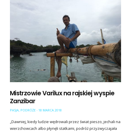
Mistrzowie Varilux na rajskiej wyspie
Zanzibar
PASJA
,
PODRÓŻE
18 MARCA 2018
-
„Dawniej, kiedy ludzie wędrowali przez świat pieszo, jechali na
wierzchowcach albo płynęli statkami, podróż przyzwyczajała