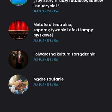
„Toy Story 5” uczy rodziców, liderów
i nauczycieli?
AM BUSINESS VIEW
Metafora teatralna,
zapamiętywanie i efekt lampy
błyskowej
AM BUSINESS VIEW
Folwarczna kultura zarządzania
AM BUSINESS VIEW
Mądre zaufanie
AM BUSINESS VIEW