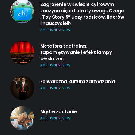
Zagrożenie w świecie cyfrowym
zaczyna się od utraty uwagi. Czego
„Toy Story 5” uczy rodziców, liderów
i nauczycieli?
AM BUSINESS VIEW
Metafora teatralna,
zapamiętywanie i efekt lampy
błyskowej
AM BUSINESS VIEW
Folwarczna kultura zarządzania
AM BUSINESS VIEW
Mądre zaufanie
AM BUSINESS VIEW