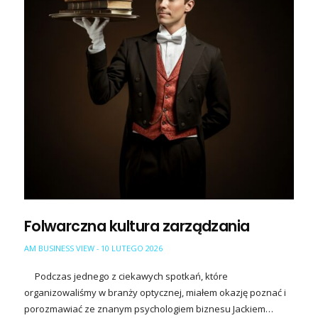
Folwarczna kultura zarządzania
AM BUSINESS VIEW
10 LUTEGO 2026
-
Podczas jednego z ciekawych spotkań, które
organizowaliśmy w branży optycznej, miałem okazję poznać i
porozmawiać ze znanym psychologiem biznesu Jackiem…