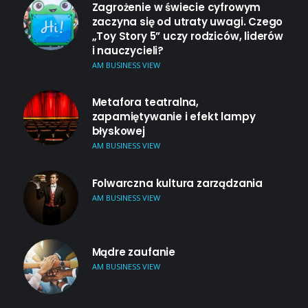
Zagrożenie w świecie cyfrowym
zaczyna się od utraty uwagi. Czego
„Toy Story 5” uczy rodziców, liderów
i nauczycieli?
AM BUSINESS VIEW
Metafora teatralna,
zapamiętywanie i efekt lampy
błyskowej
AM BUSINESS VIEW
Folwarczna kultura zarządzania
AM BUSINESS VIEW
Mądre zaufanie
AM BUSINESS VIEW