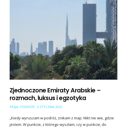
Zjednoczone Emiraty Arabskie –
rozmach, luksus i egzotyka
PASJA
,
PODRÓŻE
6 STYCZNIA 2022
-
„Kiedy wyruszam w podróż, znikam z map. Nikt nie wie, gdzie
jestem. W punkcie, z którego wyszłam, czy w punkcie, do