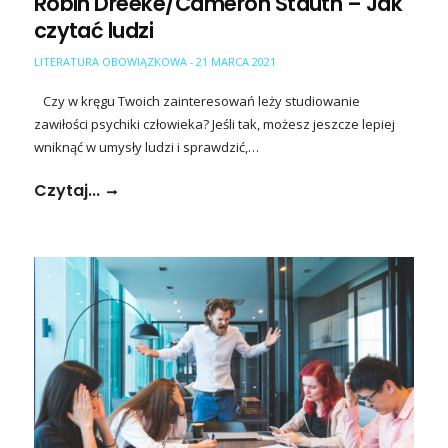
Robin Dreeke/Cameron Stauth – Jak
czytać ludzi
LITERATURA OBOWIĄZKOWA
21 MARCA 2021
-
Czy w kręgu Twoich zainteresowań leży studiowanie
zawiłości psychiki człowieka? Jeśli tak, możesz jeszcze lepiej
wniknąć w umysły ludzi i sprawdzić,…
Czytaj...