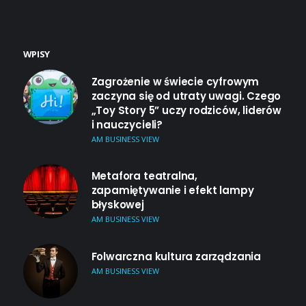
WPISY
Zagrożenie w świecie cyfrowym
zaczyna się od utraty uwagi. Czego
„Toy Story 5” uczy rodziców, liderów
i nauczycieli?
AM BUSINESS VIEW
Metafora teatralna,
zapamiętywanie i efekt lampy
błyskowej
AM BUSINESS VIEW
Folwarczna kultura zarządzania
AM BUSINESS VIEW