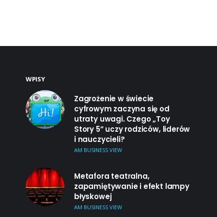
WPISY
Zagrożenie w świecie
cyfrowym zaczyna się od
utraty uwagi. Czego „Toy
Story 5” uczy rodziców, liderów
i nauczycieli?
AM BUSINESS VIEW
Metafora teatralna,
zapamiętywanie i efekt lampy
błyskowej
AM BUSINESS VIEW