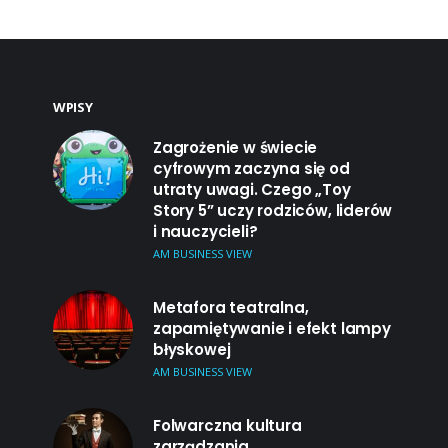
WPISY
Zagrożenie w świecie
cyfrowym zaczyna się od
utraty uwagi. Czego „Toy
Story 5” uczy rodziców, liderów
i nauczycieli?
AM BUSINESS VIEW
Metafora teatralna,
zapamiętywanie i efekt lampy
błyskowej
AM BUSINESS VIEW
Folwarczna kultura
zarządzania