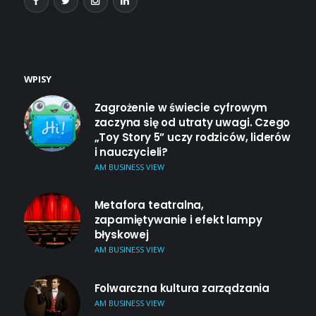
WPISY
Zagrożenie w świecie cyfrowym
zaczyna się od utraty uwagi. Czego
„Toy Story 5” uczy rodziców, liderów
i nauczycieli?
AM BUSINESS VIEW
Metafora teatralna,
zapamiętywanie i efekt lampy
błyskowej
AM BUSINESS VIEW
Folwarczna kultura zarządzania
AM BUSINESS VIEW